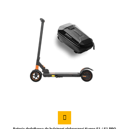
Bateria dodatkowa do hulajnogi elekrycznej Kugoo S1 / S1 PRO