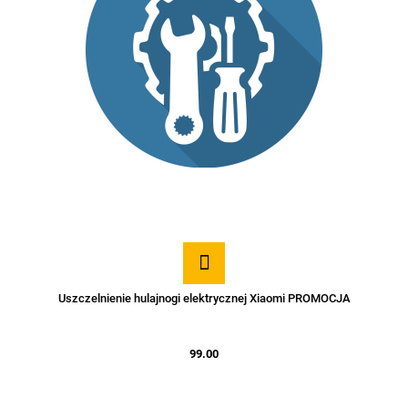
Uszczelnienie hulajnogi elektrycznej Xiaomi PROMOCJA
99.00