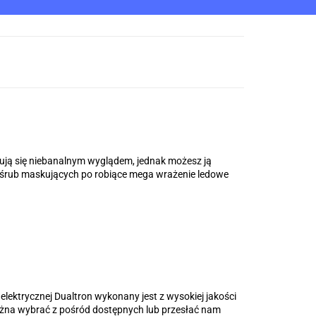
OWE
OUTLET
KONTAKT
PROMOCJE
NOWOŚCI
POLECAMY
yzują się niebanalnym wyglądem, jednak możesz ją
h śrub maskujących po robiące mega wrażenie ledowe
lektrycznej Dualtron wykonany jest z wysokiej jakości
żna wybrać z pośród dostępnych lub przesłać nam