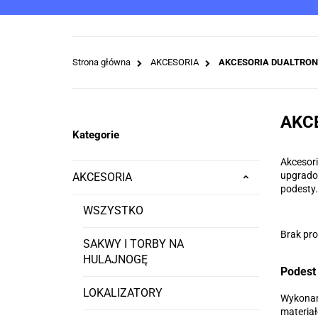
WSZYSTKIE KATEGORIE
SERWIS
SERWIS CE
Strona główna
AKCESORIA
AKCESORIA DUALTRON
AKC
Kategorie
Akcesori
upgradow
AKCESORIA
podesty
WSZYSTKO
Brak pr
SAKWY I TORBY NA
HULAJNOGĘ
Podest 
LOKALIZATORY
Wykonany
materia