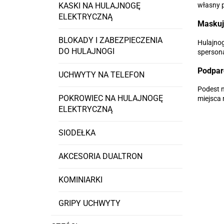
własny p
KASKI NA HULAJNOGĘ
ELEKTRYCZNĄ
Maskują
BLOKADY I ZABEZPIECZENIA
Hulajnog
DO HULAJNOGI
spersona
Podparc
UCHWYTY NA TELEFON
Podest n
POKROWIEC NA HULAJNOGĘ
miejsca 
ELEKTRYCZNĄ
SIODEŁKA
AKCESORIA DUALTRON
KOMINIARKI
GRIPY UCHWYTY