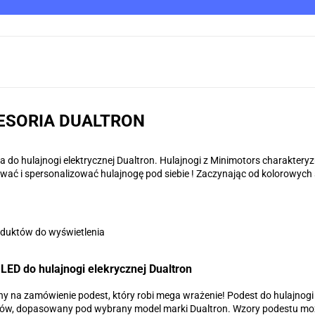
NNIK
SERWIS D2D
TUNING
AKCESORIA
BATERIE DODATK
ESORIA DUALTRON
a do hulajnogi elektrycznej Dualtron. Hulajnogi z Minimotors charakter
ać i spersonalizować hulajnogę pod siebie ! Zaczynając od kolorowyc
.
oduktów do wyświetlenia
LED do hulajnogi elekrycznej Dualtron
 na zamówienie podest, który robi mega wrażenie! Podest do hulajnogi e
łów, dopasowany pod wybrany model marki Dualtron. Wzory podestu mo