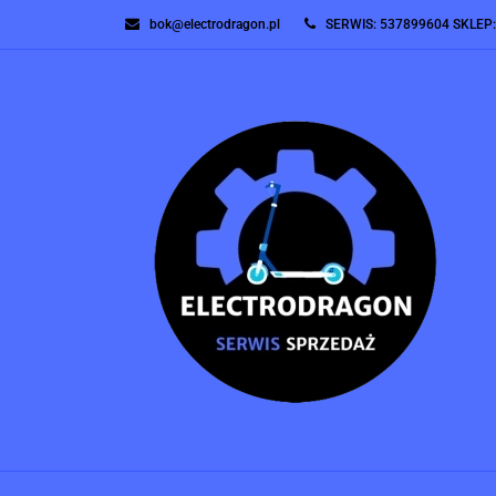
bok@electrodragon.pl
SERWIS: 537899604 SKLEP
SERWIS
SERWIS 
OUTLET
KONTAK