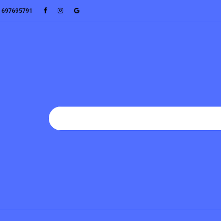
: 697695791
CENNIK
SERWIS D2D
TUNING
AKCESORIA
BAT
T
PROMOCJE
NOWOŚCI
POLECAMY