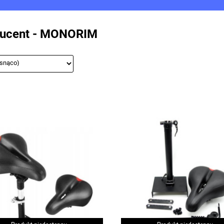
NNIK
SERWIS D2D
TUNING
AKCESORIA
BATERIE DODATK
ucent - MONORIM