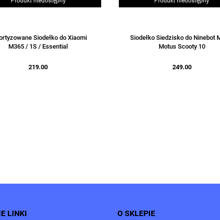
Produkt niedostępny
Produkt niedostępny
rtyzowane Siodełko do Xiaomi
Siodełko Siedzisko do Ninebot 
M365 / 1S / Essential
Motus Scooty 10
219.00
249.00
E LINKI
O SKLEPIE