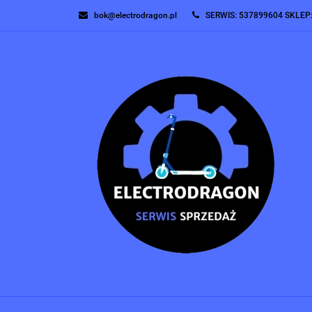
bok@electrodragon.pl
SERWIS: 537899604 SKLEP
SERWIS
SERWIS 
OUTLET
KONTAK