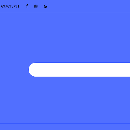
: 697695791
CENNIK
SERWIS D2D
TUNING
AKCESORIA
BAT
T
PROMOCJE
NOWOŚCI
POLECAMY