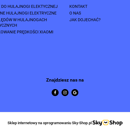
E DO HULAJNOGI ELEKTYCZNEJ
KONTAKT
NE HULAJNOGI ELEKTRYCZNE
O NAS
ŁĘDÓW W HULAJNOGACH
JAK DOJECHAĆ?
YCZNYCH
OWANIE PRĘDKOŚCI XIAOMI
Znajdziesz nas na
Sklep internetowy na oprogramowaniu Sky-Shop.pl