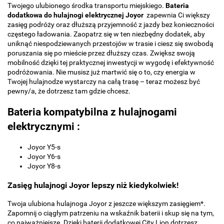
Twojego ulubionego środka transportu miejskiego.
Bateria
dodatkowa do hulajnogi elektrycznej Joyor
zapewnia Ci większy
zasięg podróży oraz dłuższą przyjemność z jazdy bez konieczności
częstego ładowania. Zaopatrz się w ten niezbędny dodatek, aby
uniknąć niespodziewanych przestojów w trasie i ciesz się swobodą
poruszania się po mieście przez dłuższy czas. Zwiększ swoją
mobilność dzięki tej praktycznej inwestycji w wygodę i efektywność
podróżowania. Nie musisz już martwić się o to, czy energia w
Twojej hulajnodze wystarczy na całą trasę – teraz możesz być
pewny/a, że dotrzesz tam gdzie chcesz.
Bateria kompatybilna z hulajnogami
elektrycznymi :
Joyor Y5-s
Joyor Y6-s
Joyor Y8-s
Zasięg hulajnogi Joyor lepszy niż kiedykolwiek!
Twoja ulubiona hulajnoga Joyor z jeszcze większym zasięgiem*.
Zapomnij o ciągłym patrzeniu na wskaźnik baterii i skup się na tym,
co najważniejsze. Dzięki baterii dodatkowej City Lion dotrzesz