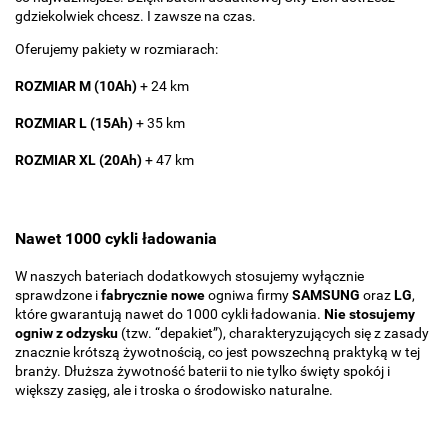
gdziekolwiek chcesz. I zawsze na czas.
Oferujemy pakiety w rozmiarach:
ROZMIAR M (10Ah)
+ 24 km
ROZMIAR L (15Ah)
+ 35 km
ROZMIAR XL (20Ah)
+ 47 km
Nawet 1000 cykli ładowania
W naszych bateriach dodatkowych stosujemy wyłącznie
sprawdzone i
fabrycznie nowe
ogniwa firmy
SAMSUNG
oraz
LG
,
które gwarantują nawet do 1000 cykli ładowania.
Nie stosujemy
ogniw z odzysku
(tzw. “depakiet”), charakteryzujących się z zasady
znacznie krótszą żywotnością, co jest powszechną praktyką w tej
branży. Dłuższa żywotność baterii to nie tylko święty spokój i
większy zasięg, ale i troska o środowisko naturalne.