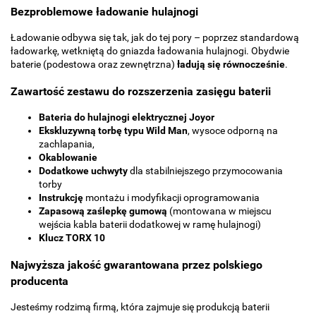
Bezproblemowe ładowanie hulajnogi
Ładowanie odbywa się tak, jak do tej pory – poprzez standardową
ładowarkę, wetkniętą do gniazda ładowania hulajnogi. Obydwie
baterie (podestowa oraz zewnętrzna)
ładują się równocześnie
.
Zawartość zestawu do rozszerzenia zasięgu baterii
Bateria do hulajnogi elektrycznej Joyor
Ekskluzywną torbę typu Wild Man
, wysoce odporną na
zachlapania,
Okablowanie
Dodatkowe uchwyty
dla stabilniejszego przymocowania
torby
Instrukcję
montażu i modyfikacji oprogramowania
Zapasową zaślepkę gumową
(montowana w miejscu
wejścia kabla baterii dodatkowej w ramę hulajnogi)
Klucz TORX 10
Najwyższa jakość gwarantowana przez polskiego
producenta
Jesteśmy rodzimą firmą, która zajmuje się produkcją baterii